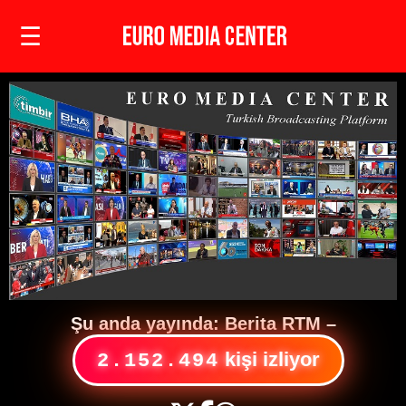
☰
Şu anda yayında:
Berita RTM
–
kişi izliyor
2.152.494