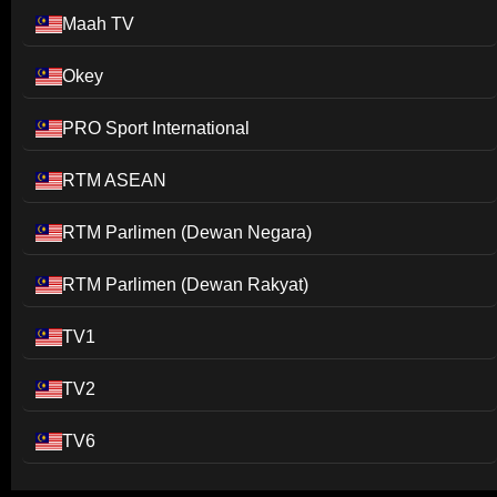
Maah TV
Okey
PRO Sport International
RTM ASEAN
RTM Parlimen (Dewan Negara)
RTM Parlimen (Dewan Rakyat)
TV1
TV2
TV6