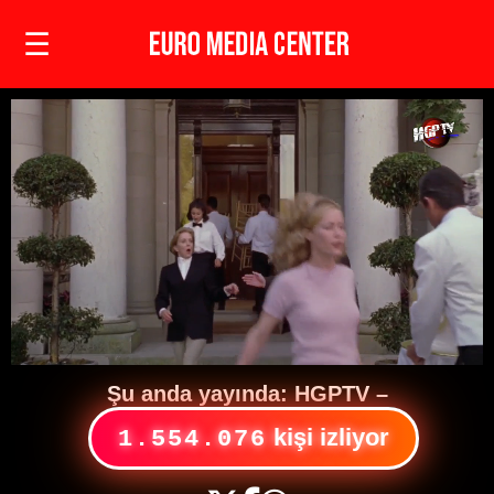
☰
Şu anda yayında:
HGPTV
–
kişi izliyor
2.084.668