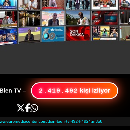
kişi izliyor
 Bien TV
–
2.419.492
/www.euromediacenter.com/dien-bien-tv-4924-4924.m3u8