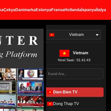
ka
Çekya
Danimarka
Estonya
Fransa
Hollanda
İspanya
İtalya
Vietnam
Vietnam
Yerel Saat:: 01:41:43
Dien Bien TV
Dong Thap TV