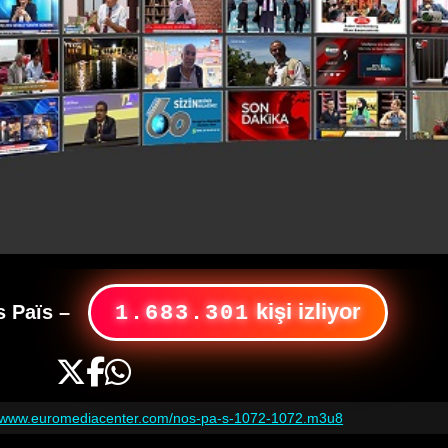
kişi izliyor
s Païs
–
1.683.301
//www.euromediacenter.com/nos-pa-s-1072-1072.m3u8