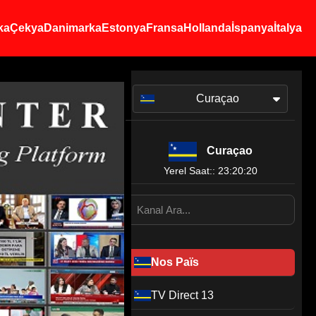
ka
Çekya
Danimarka
Estonya
Fransa
Hollanda
İspanya
İtalya
Curaçao
Curaçao
Yerel Saat:: 23:20:20
Nos Païs
TV Direct 13