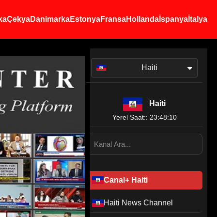
ka
Çekya
Danimarka
Estonya
Fransa
Hollanda
İspanya
İtalya
Haiti
Haiti
Yerel Saat:: 23:48:10
Canal+ Haiti
Haiti News Channel