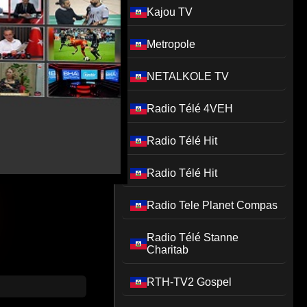
Kajou TV
Metropole
NETALKOLE TV
Radio Télé 4VEH
Radio Télé Hit
Radio Télé Hit
Radio Tele Planet Compas
Radio Télé Stanne
Charitab
RTH-TV2 Gospel