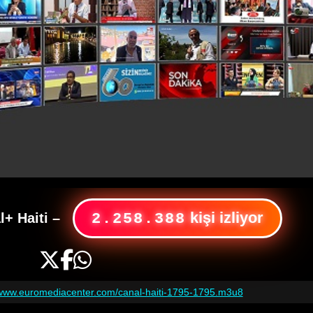
kişi izliyor
l+ Haiti
–
2.258.388
/www.euromediacenter.com/canal-haiti-1795-1795.m3u8