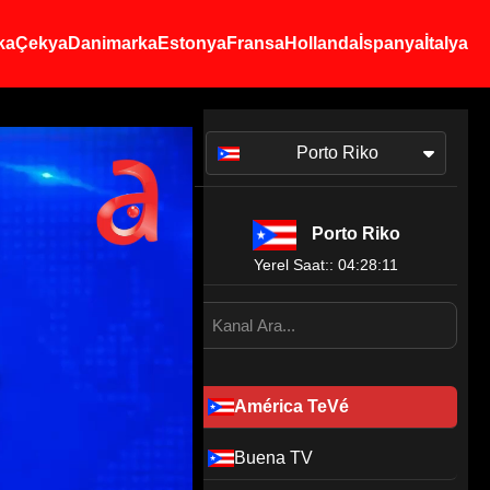
ka
Çekya
Danimarka
Estonya
Fransa
Hollanda
İspanya
İtalya
Porto Riko
Porto Riko
Yerel Saat:: 04:28:11
América TeVé
Buena TV