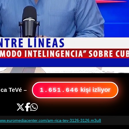
kişi izliyor
ca TeVé
–
1.651.646
/www.euromediacenter.com/am-rica-tev-3126-3126.m3u8