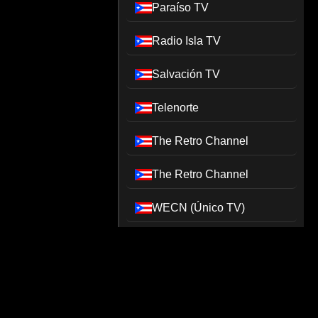
Paraíso TV
Radio Isla TV
Salvación TV
Telenorte
The Retro Channel
The Retro Channel
WECN (Único TV)
WKAQ-DT1 (Telemundo
PR)
WKAQ-DT2 (Punto 2)