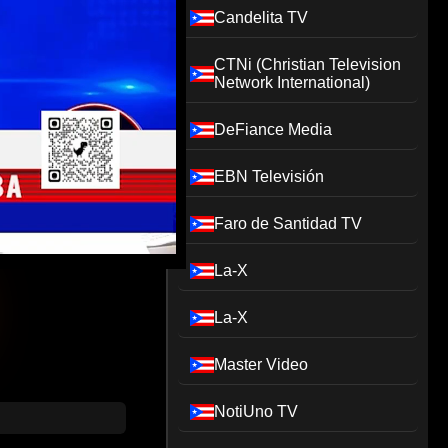
Candelita TV
CTNi (Christian Television
Network International)
DeFiance Media
EBN Televisión
Faro de Santidad TV
La-X
La-X
Master Video
NotiUno TV