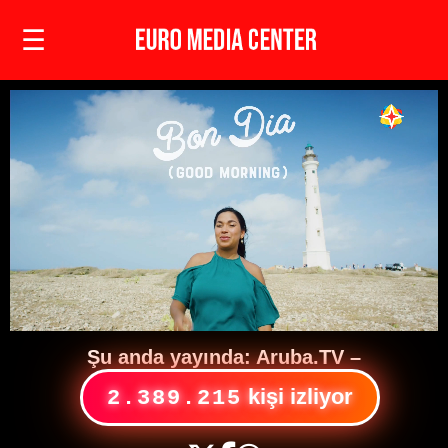
☰
Şu anda yayında:
Aruba.TV
–
kişi izliyor
2.389.215