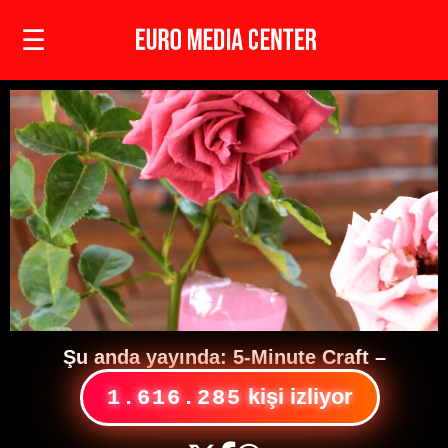
☰
Şu anda yayında:
5-Minute Craft
–
kişi izliyor
2.081.883