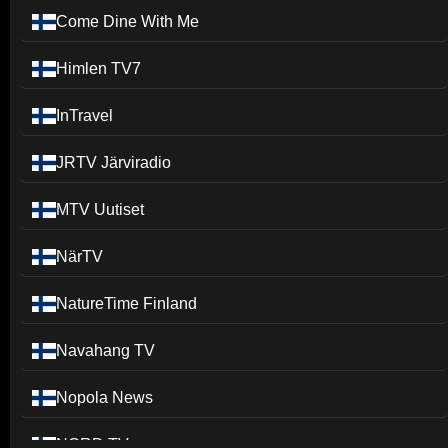
Come Dine With Me
Himlen TV7
InTravel
JRTV Järviradio
MTV Uutiset
NärTV
NatureTime Finland
Navahang TV
Nopola News
NORD TV