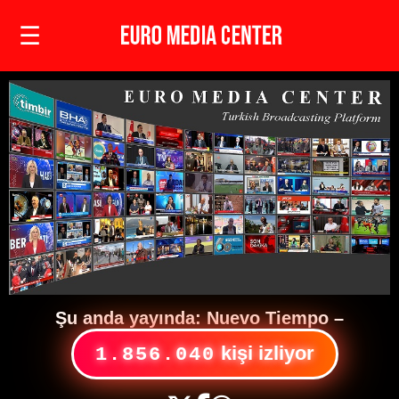
☰
Şu anda yayında:
Nuevo Tiempo
–
kişi izliyor
1.856.040