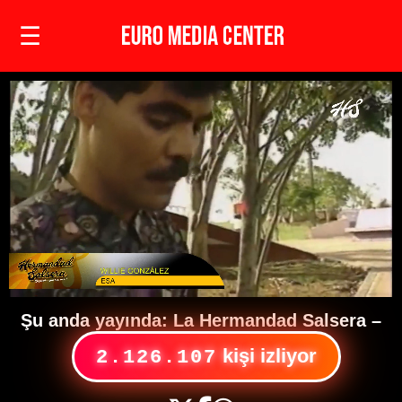
☰
Şu anda yayında:
La Hermandad Salsera
–
kişi izliyor
2.126.107