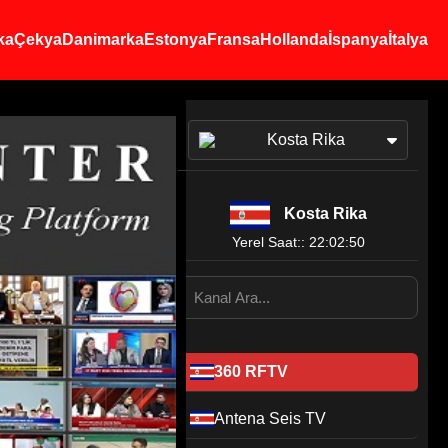
ka
Çekya
Danimarka
Estonya
Fransa
Hollanda
İspanya
İtalya
Kosta Rika
Kosta Rika
Yerel Saat:: 22:02:50
360 RFTV
Antena Seis TV