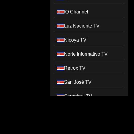
IQ Channel
Luz Naciente TV
Nicoya TV
Norte Informativo TV
Retrox TV
San José TV
Sarapiqui TV
SOY Plancha TV
SOY Plancha TV