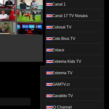
Canal 1
Canal 17 TV Nosara
Colosal TV
Coto Brus TV
Enlace
Extrema Kids TV
Extrema TV
GAMTV.cr
Garabito TV
IQ Channel