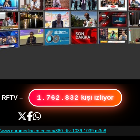
kişi izliyor
 RFTV
–
1.762.832
://www.euromediacenter.com/360-rftv-1039-1039.m3u8