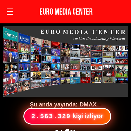
☰
Şu anda yayında:
DMAX
–
kişi izliyor
2.563.329